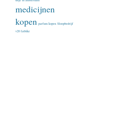
uitje in amsterdam
medicijnen
kopen
parfum kopen
Sloopbedrijf
v20 fatbike