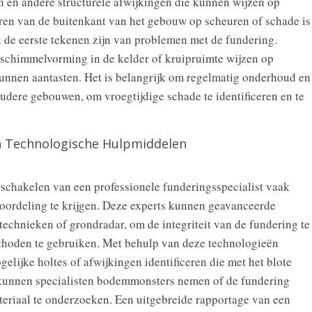
 en andere structurele afwijkingen die kunnen wijzen op
ren van de buitenkant van het gebouw op scheuren of schade is
 de eerste tekenen zijn van problemen met de fundering.
schimmelvorming in de kelder of kruipruimte wijzen op
unnen aantasten. Het is belangrijk om regelmatig onderhoud en
 oudere gebouwen, om vroegtijdige schade te identificeren en te
n Technologische Hulpmiddelen
inschakelen van een professionele funderingsspecialist vaak
oordeling te krijgen. Deze experts kunnen geavanceerde
technieken of grondradar, om de integriteit van de fundering te
thoden te gebruiken. Met behulp van deze technologieën
elijke holtes of afwijkingen identificeren die met het blote
n kunnen specialisten bodemmonsters nemen of de fundering
teriaal te onderzoeken. Een uitgebreide rapportage van een