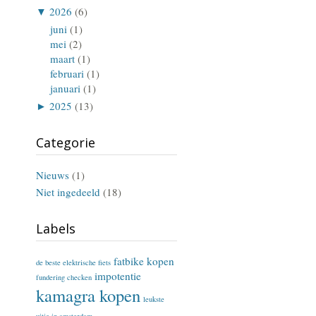
▼
2026
(6)
juni
(1)
mei
(2)
maart
(1)
februari
(1)
januari
(1)
►
2025
(13)
Categorie
Nieuws
(1)
Niet ingedeeld
(18)
Labels
fatbike kopen
de beste elektrische fiets
impotentie
fundering checken
kamagra kopen
leukste