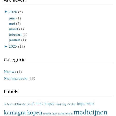
▼
2026
(6)
juni
(1)
mei
(2)
maart
(1)
februari
(1)
januari
(1)
►
2025
(13)
Categorie
Nieuws
(1)
Niet ingedeeld
(18)
Labels
fatbike kopen
impotentie
de beste elektrische fiets
fundering checken
medicijnen
kamagra kopen
leukste uitje in amsterdam