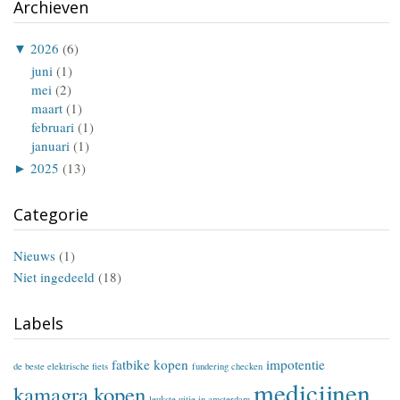
Archieven
▼
2026
(6)
juni
(1)
mei
(2)
maart
(1)
februari
(1)
januari
(1)
►
2025
(13)
Categorie
Nieuws
(1)
Niet ingedeeld
(18)
Labels
fatbike kopen
impotentie
de beste elektrische fiets
fundering checken
medicijnen
kamagra kopen
leukste uitje in amsterdam