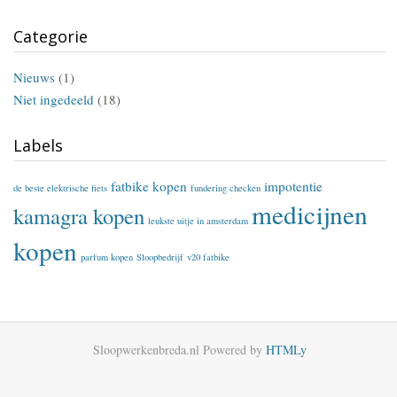
Categorie
Nieuws
(1)
Niet ingedeeld
(18)
Labels
fatbike kopen
impotentie
de beste elektrische fiets
fundering checken
medicijnen
kamagra kopen
leukste uitje in amsterdam
kopen
parfum kopen
Sloopbedrijf
v20 fatbike
Sloopwerkenbreda.nl
Powered by
HTMLy